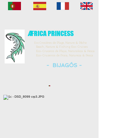
A
FRICA PRINCESS
Eco-C
rosières de Plage, Nature & Pêche
Beach, Nature & Fishing Eco-Cruises
Eco-Cruceros de Playa, Naturaleza & Pesca
Eco-Cruzeiros de Praia, Natureza & Pesca
- BIJAGÓS -