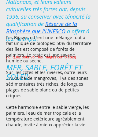
Nationaux, et leurs valeurs
culturelles très fortes ont, depuis
1996, su conserver avec ténacité la
qualification de
Réserve de la
Biosphère que l'UNESCO
a offert á
Les Bijagos offrent une mélange tout à
leur archipel.
fait unique de biotopes: 50% du territoire
des îles est composé de forêts de
palmiers. Le reste est une savane
( Cliquez pour voir les images complètes)
humide ou sèche.
MER, SABLE, FORÊT ET
Sur les côtes et les rivières, outre leurs
SOLEIL
37.000 ha de mangroves, il ya des zones
sédimentaires très riches, de longues
plages de sable blanc ou de petites
criques.
Cette harmonie entre le sable vierge, les
palmiers, l'eau de mer tropicale et la
température extérieure agréablement
chaude, invite à mieux apprécier la vie.