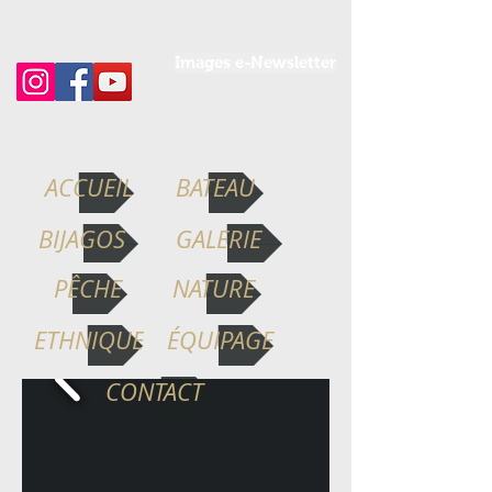
Images e-Newsletter
ACCUEIL
BATEAU
BIJAGOS
GALERIE
PÊCHE
NATURE
ETHNIQUE
ÉQUIPAGE
CONTACT
I'm a Title. Click to edit
me