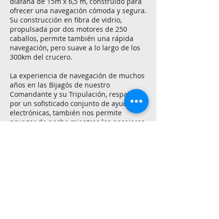
diáfana de 15m x 6,5 m, construido para
ofrecer una navegación cómoda y segura.
Su construcción en fibra de vidrio,
propulsada por dos motores de 250
caballos, permite también una rápida
navegación, pero suave a lo largo de los
300km del crucero.
La experiencia de navegación de muchos
años en las Bijagós de nuestro
Comandante y su Tripulación, respaldada
por un sofisticado conjunto de ayudas
electrónicas, también nos permite
navegar de noche mientras los pasajeros
duermen, con el fin de optimizar su
tiempo e evitar las “prisas de todo querer
conocer” a los que vienen a descansar.