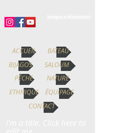
Images e-Newsletter
ACCUEIL
BATEAU
BIJAGOS
SALOUM
PÊCHE
NATURE
ETHNIQUE
ÉQUIPAGE
CONTACT
I'm a title. ​Click here to
edit me.