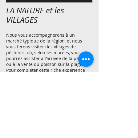
LA NATURE et les
VILLAGES
Nous vous accompagnerons à un
marché typique de la région, et nous
vous ferons visiter des villages de
pêcheurs où, selon les marées, vous
pourrez assister à l'arrivée de la pêche
ou à la vente du poisson sur la plage.
Pour compléter cette riche expérience
humaine, si l’opportunité s'y présente,
nous vous emmènerons aussi assister à
des fêtes locales authentiques qui, sans
aucun doute, ne vous laisseront pas
indifférents.
Pendant la navigation, vous verrez
fréquemment des hérons, des aigrettes,
des spatules, des flamants roses, et
même des ibis. Entre les rivages
lointains, bordés para les mangroves qui