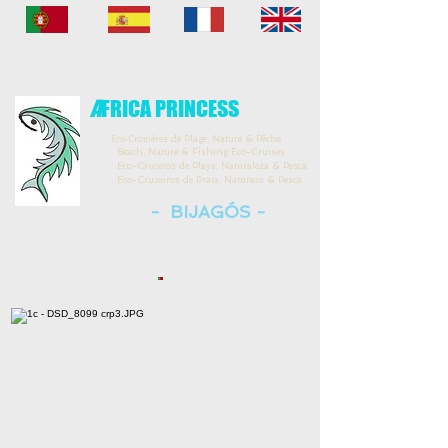
A
FRICA PRINCESS
Eco-C
rosières de Plage, Nature & Pêche
Beach, Nature & Fishing Eco-Cruises
Eco-Cruceros de Playa, Naturaleza & Pesca
Eco-Cruzeiros de Praia, Natureza & Pesca
- BIJAGÓS -