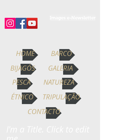
Images e-Newsletter
HOME
BARCO
BIJAGÓS
GALERIA
PESCA
NATUREZA
ÉTNICO
TRIPULAÇÃO
CONTACTO
I'm a Title. Click to edit
me