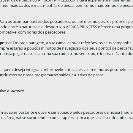
cruzeiros de pesca do AFRICA PRINCESS convida a experimentar diferentes 
tindo mais tardes e mais manhãs de pesca, bem como mais tempo de pesca 
ara os acompanhantes dos pescadores, ou até mesmo para os próprios pe
brado entre a natureza e o desporto, o AFRICA PRINCESS oferece uma progr
 compatível com horas dos pescadores.
pesca:
Em cada paragem, a sua cama, as suas refeições, os seus companhe
sempre estarão a poucos minutos de navegação dos seus pontos de pesca favo
r basta pegar na sua cana, na sua cadeira, no seu copo, e ir para o "canto d
ra quem deseja integrar confortavelmente a pesca em remotos pesqueiros m
, incluimos na nossa programação saídas 2 a 3 dias de pesca:
oilão e
Alcatraz
m quão importante é ouvir e ser apoiado pelos pescadores da nossa tripula
a na área, vai-se surpreender com a rapidez com a que se vai sentir ambien