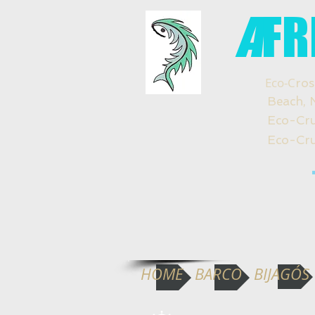
A
FR
Eco-C
ros
Beach, Natu
Eco-Crucero
Eco-Cruzeir
HOME
BARCO
BIJAGÓS