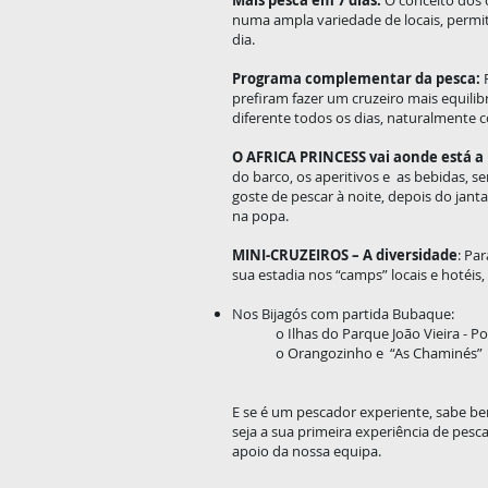
Mais pesca em 7 dias:
O conceito dos 
numa ampla variedade de locais, permi
dia.
Programa complementar da pesca:
P
prefiram fazer um cruzeiro mais equili
diferente todos os dias, naturalmente
O AFRICA PRINCESS vai aonde está a 
do barco, os aperitivos e as bebidas, 
goste de pescar à noite, depois do janta
na popa.
MINI-CRUZEIROS – A diversidade
: Pa
sua estadia nos “camps” locais e hotéis
Nos Bijagós com partida Bubaque:
o Ilhas do Parque João Vieira - P
o Orangozinho e “As Chaminés”​
E se é um pescador experiente, sabe be
seja a sua primeira experiência de pesc
apoio da nossa equipa.