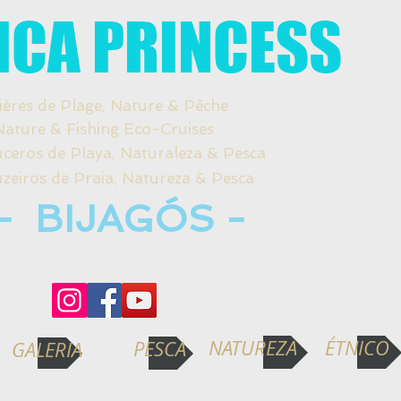
ICA PRINCESS
ières de Plage, Nature & Pêche
re & Fishing Eco-Cruises
s de Playa, Naturaleza & Pesca
os de Praia, Natureza & Pesca
- BIJAGÓS -
NATUREZA
ÉTNICO
PESCA
GALERIA