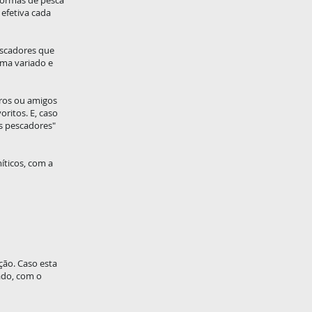
formas de pesca
efetiva cada
scadores que
ama variado e
iros ou amigos
ritos. E, caso
os pescadores"
íticos, com a
ção. Caso esta
tado, com o