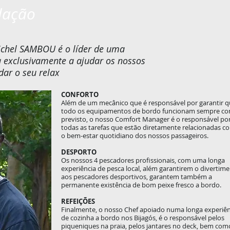
lação
ichel SAMBOU
é o líder de uma
 exclusivamente a ajudar os nossos
dar o seu relax
CONFORTO
Além de um mecânico que é responsável por garantir 
todo os equipamentos de bordo funcionam sempre c
previsto, o nosso Comfort Manager é o responsável po
todas as tarefas que estão diretamente relacionadas c
o bem-estar quotidiano dos nossos passageiros.
DESPORTO
Os nossos 4 pescadores profissionais, com uma longa
experiência de pesca local, além garantirem o divertim
aos pescadores desportivos, garantem também a
permanente existência de bom peixe fresco a bordo.
REFEIÇÕES
Finalmente, o nosso Chef apoiado numa longa experiên
de cozinha a bordo nos Bijagós, é o responsável pelos
piqueniques na praia, pelos jantares no deck, bem com