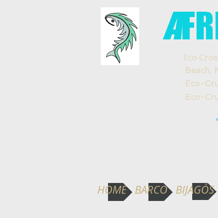
A
FR
Eco-C
ros
Beach, Natu
Eco-Crucero
Eco-Cruzeir
HOME
BARCO
BIJAGÓS