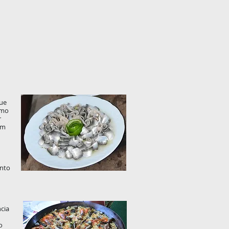
que
omo
r
om
ento
cia
o