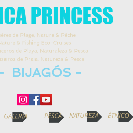
ICA PRINCESS
ières de Plage, Nature & Pêche
re & Fishing Eco-Cruises
s de Playa, Naturaleza & Pesca
os de Praia, Natureza & Pesca
- BIJAGÓS -
NATUREZA
ÉTNICO
PESCA
GALERIA